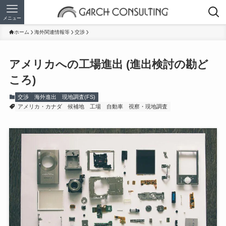
メニュー
ホーム
海外関連情報等
交渉
アメリカへの工場進出 (進出検討の勘ど
ころ)
交渉
海外進出
現地調査(FS)
アメリカ・カナダ
候補地
工場
自動車
視察・現地調査