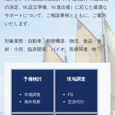
の決定、III.設立準備、IV.進出後）に応じた最適な
サポートについて、ご相談事例とともに、ご案内
いたします。
対象業態：自動車、精密機器、物流、食品・食
材・小売、臨床開発、バイオ、医療関連 他
予備検討
現地調査
市場調査
FS
海外視察
交渉代行