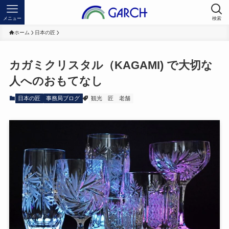
メニュー
検索
ホーム
日本の匠
カガミクリスタル（KAGAMI) で大切な
人へのおもてなし
日本の匠
事務局ブログ
観光
匠
老舗