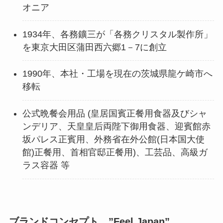
オニア
1934年、各務鑛三が「各務クリスタル製作所」
を東京大田区蒲田西六郷1－7に創立
1990年、本社・工場を現在の茨城県龍ケ崎市へ
移転
公式晩餐会用品 (皇居国賓正餐用食器及びシャ
ンデリア、天皇皇后両陛下御用食器、迎賓館赤
坂パレス正賓用、外務省在外公館(日本国大使
館)正餐用、首相官邸正餐用)、工芸品、高級ガ
ラス容器 等
ブランドコンセプト ”Feel Japan”