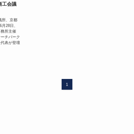
商工会議
議所、京都
6月28日、
事務所主催
サーチパーク
社代表が登壇
1