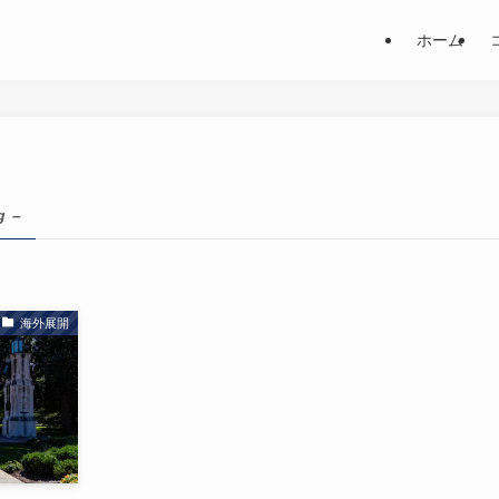
ホーム
g –
海外展開