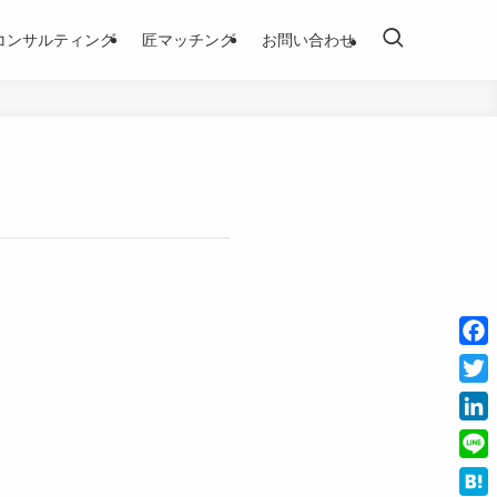
コンサルティング
匠マッチング
お問い合わせ
F
a
T
c
w
L
e
i
i
L
b
t
n